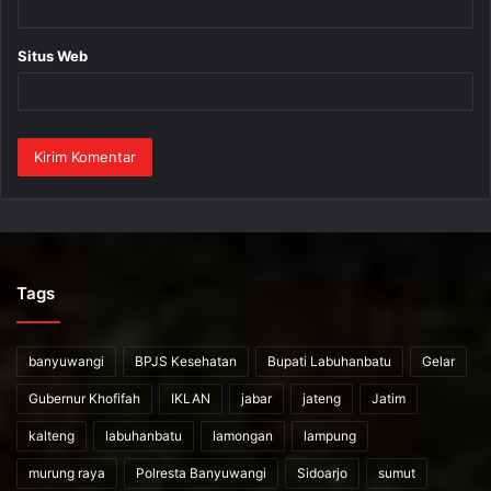
Situs Web
Tags
banyuwangi
BPJS Kesehatan
Bupati Labuhanbatu
Gelar
Gubernur Khofifah
IKLAN
jabar
jateng
Jatim
kalteng
labuhanbatu
lamongan
lampung
murung raya
Polresta Banyuwangi
Sidoarjo
sumut