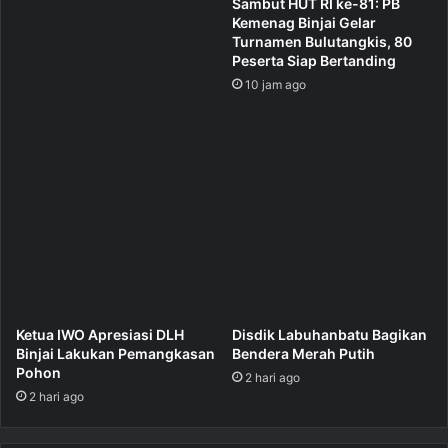
Sambut HUT RI ke-81: PB
Kemenag Binjai Gelar
Turnamen Bulutangkis, 80
Peserta Siap Bertanding
10 jam ago
Ketua IWO Apresiasi DLH
Disdik Labuhanbatu Bagikan
Binjai Lakukan Pemangkasan
Bendera Merah Putih
Pohon
2 hari ago
2 hari ago