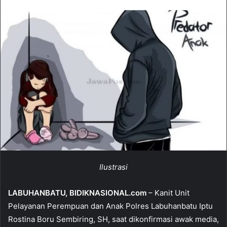
d
a
n
e
m
a
i
l
Ilustrasi
LABUHANBATU, BIDIKNASIONAL.com
– Kanit Unit
Pelayanan Perempuan dan Anak Polres Labuhanbatu Iptu
Rostina Boru Sembiring, SH, saat dikonfirmasi awak media,