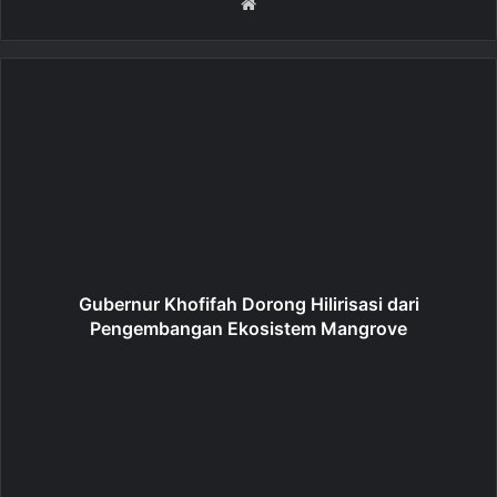
W
e
b
s
i
t
e
Gubernur Khofifah Dorong Hilirisasi dari
Pengembangan Ekosistem Mangrove