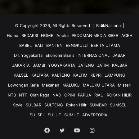
© Copyright 2026, All Rights Reserved |
BidikNasional
|
Home
REDAKSI
HOME
Aneka
PEDOMAN MEDIA SIBER
ACEH
BABEL
BALI
BANTEN
BENGKULU
BERITA UTAMA
D.I. Yogyakarta
Ekonomi Bisnis
INTERNASIONAL
JABAR
JAKARTA
JAMBI
YOGYAKARTA
JATENG
JATIM
KALBAR
KALSEL
KALTARA
KALTENG
KALTIM
KEPRI
LAMPUNG
Lowongan Kerja
Makanan
MALUKU
MALUKU UTARA
Misteri
NTB
NTT
Olah Raga
NAD
OPINI
PAPUA
RIAU
ROKAN HILIR
Style
SULBAR
SULTENG
Rokan Hilir
SUMBAR
SUMSEL
SULSEL
SULUT
SUMUT
ADVERTORIAL
Facebook
Twitter
YouTube
Instagram