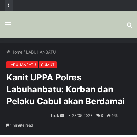
Menu
S
fo
Home
/
LABUHANBATU
LABUHANBATU
SUMUT
Kanit UPPA Polres
Labuhanbatu: Korban dan
Pelaku Cabul akan Berdamai
bidik
S
28/05/2023
0
165
e
1 minute read
n