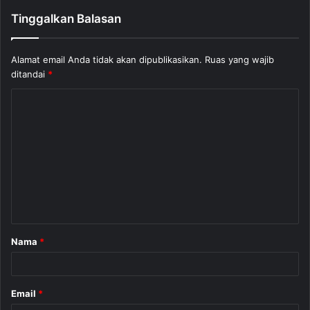
Tinggalkan Balasan
Alamat email Anda tidak akan dipublikasikan.
Ruas yang wajib
ditandai
*
K
o
m
e
n
t
a
Nama
*
r
*
Email
*