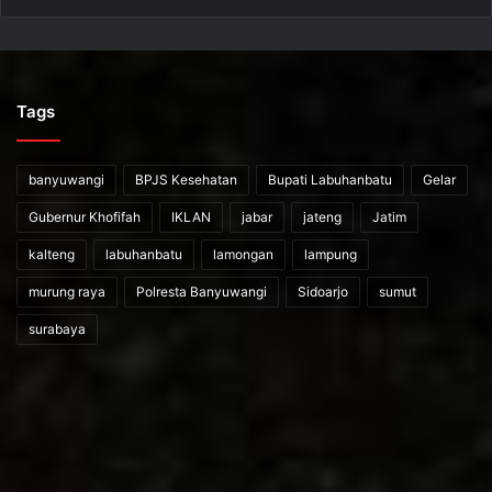
Tags
banyuwangi
BPJS Kesehatan
Bupati Labuhanbatu
Gelar
Gubernur Khofifah
IKLAN
jabar
jateng
Jatim
kalteng
labuhanbatu
lamongan
lampung
murung raya
Polresta Banyuwangi
Sidoarjo
sumut
surabaya