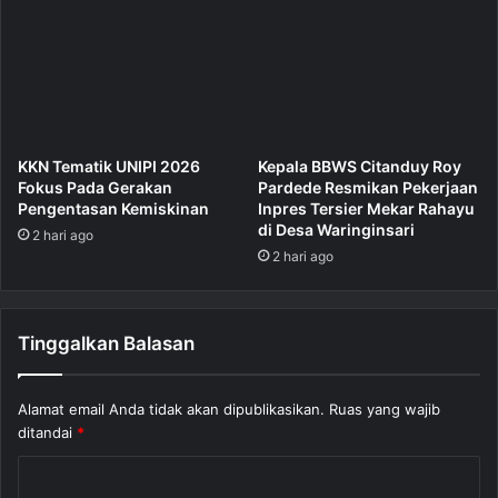
KKN Tematik UNIPI 2026
Kepala BBWS Citanduy Roy
Fokus Pada Gerakan
Pardede Resmikan Pekerjaan
Pengentasan Kemiskinan
Inpres Tersier Mekar Rahayu
di Desa Waringinsari
2 hari ago
2 hari ago
Tinggalkan Balasan
Alamat email Anda tidak akan dipublikasikan.
Ruas yang wajib
ditandai
*
K