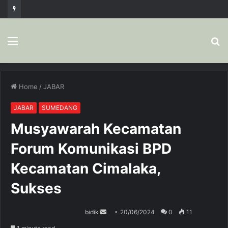
Menu
S
fo
Home
/
JABAR
JABAR
SUMEDANG
Musyawarah Kecamatan
Forum Komunikasi BPD
Kecamatan Cimalaka,
Sukses
bidik
S
20/06/2024
0
11
e