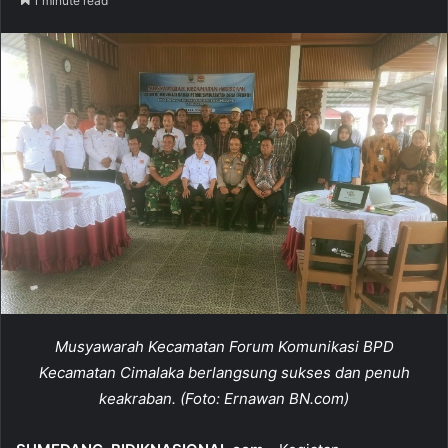
1 minute read
n
d
a
n
e
m
a
i
l
Musyawarah Kecamatan Forum Komunikasi BPD
Kecamatan Cimalaka berlangsung sukses dan penuh
keakraban. (Foto: Ernawan BN.com)