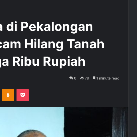
 di Pekalongan
am Hilang Tanah
a Ribu Rupiah
0
79
1 minute read
ontakte
Odnoklassniki
Pocket