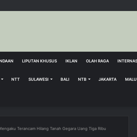
NDAAN
LIPUTAN KHUSUS
IKLAN
OLAH RAGA
INTERNA
NTT
SULAWESI
BALI
NTB
JAKARTA
MALU
 Mengaku Terancam Hilang Tanah Gegara Uang Tiga Ribu