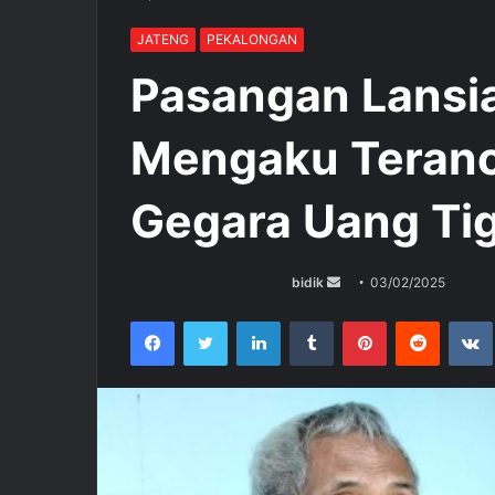
JATENG
PEKALONGAN
Pasangan Lansia
Mengaku Teranc
Gegara Uang Tig
bidik
S
03/02/2025
e
Facebook
Twitter
LinkedIn
Tumblr
Pinterest
Reddit
VK
n
d
a
n
e
m
a