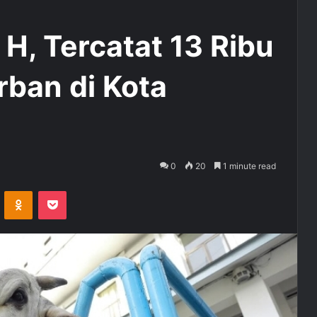
H, Tercatat 13 Ribu
ban di Kota
0
20
1 minute read
ontakte
Odnoklassniki
Pocket