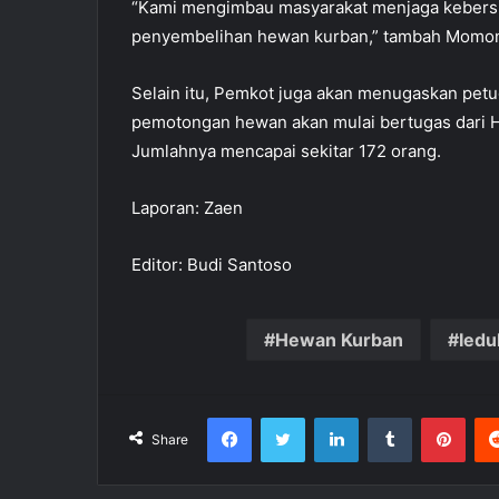
“Kami mengimbau masyarakat menjaga kebersih
penyembelihan hewan kurban,” tambah Momo
Selain itu, Pemkot juga akan menugaskan pet
pemotongan hewan akan mulai bertugas dari Har
Jumlahnya mencapai sekitar 172 orang.
Laporan: Zaen
Editor: Budi Santoso
Hewan Kurban
Iedu
Facebook
Twitter
LinkedIn
Tumblr
Pinterest
Share