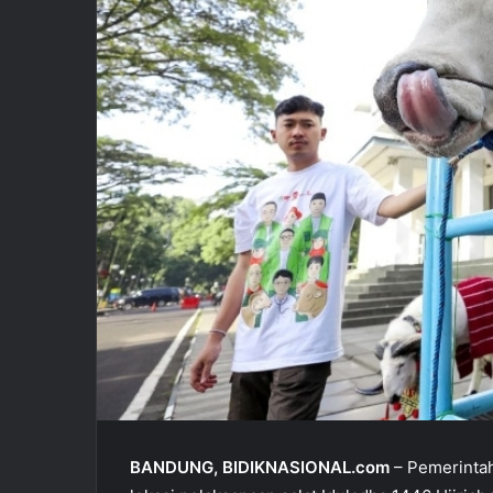
i
l
BANDUNG, BIDIKNASIONAL.com
– Pemerintah