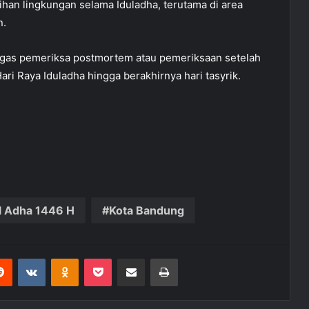
an lingkungan selama Iduladha, terutama di area
n.
ugas pemeriksa postmortem atau pemeriksaan setelah
i Raya Iduladha hingga berakhirnya hari tasyrik.
l Adha 1446 H
Kota Bandung
Reddit
VKontakte
Odnoklassniki
Pocket
Share via Email
Print