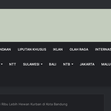
NDAAN
LIPUTAN KHUSUS
IKLAN
OLAH RAGA
INTERNA
NTT
SULAWESI
BALI
NTB
JAKARTA
MALU
13 Ribu Lebih Hewan Kurban di Kota Bandung