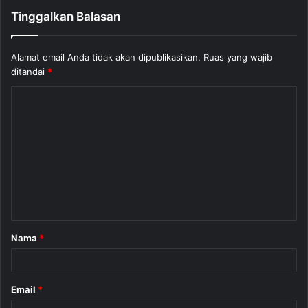
Tinggalkan Balasan
Alamat email Anda tidak akan dipublikasikan.
Ruas yang wajib
ditandai
*
K
o
m
e
n
t
a
Nama
*
r
*
Email
*