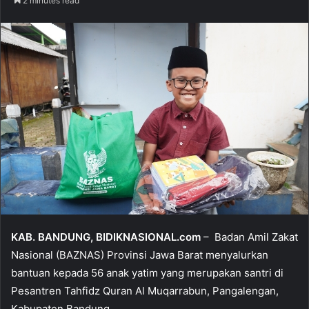
2 minutes read
n
d
a
n
e
m
a
i
l
KAB. BANDUNG, BIDIKNASIONAL.com
– Badan Amil Zakat
Nasional (BAZNAS) Provinsi Jawa Barat menyalurkan
bantuan kepada 56 anak yatim yang merupakan santri di
Pesantren Tahfidz Quran Al Muqarrabun, Pangalengan,
Kabupaten Bandung.