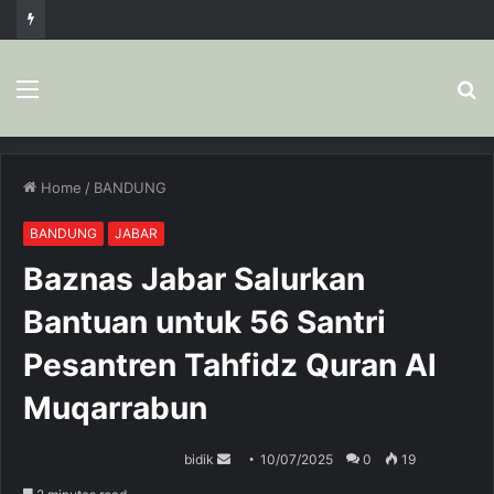
Menu
S
fo
Home
/
BANDUNG
BANDUNG
JABAR
Baznas Jabar Salurkan
Bantuan untuk 56 Santri
Pesantren Tahfidz Quran Al
Muqarrabun
bidik
S
10/07/2025
0
19
e