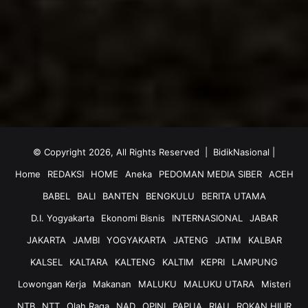
© Copyright 2026, All Rights Reserved |
BidikNasional
|
Home
REDAKSI
HOME
Aneka
PEDOMAN MEDIA SIBER
ACEH
BABEL
BALI
BANTEN
BENGKULU
BERITA UTAMA
D.I. Yogyakarta
Ekonomi Bisnis
INTERNASIONAL
JABAR
JAKARTA
JAMBI
YOGYAKARTA
JATENG
JATIM
KALBAR
KALSEL
KALTARA
KALTENG
KALTIM
KEPRI
LAMPUNG
Lowongan Kerja
Makanan
MALUKU
MALUKU UTARA
Misteri
NTB
NTT
Olah Raga
NAD
OPINI
PAPUA
RIAU
ROKAN HILIR