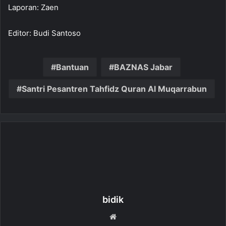
Laporan: Zaen
Editor: Budi Santoso
Bantuan
BAZNAS Jabar
Santri Pesantren Tahfidz Quran Al Muqarrabun
bidik
W