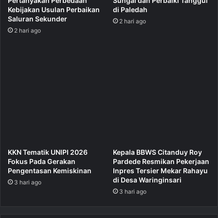
Pertanyakan Perbedaan
Sungai dan Perbaiki Tanggul
Kebijakan Usulan Perbaikan
di Paledah
Saluran Sekunder
2 hari ago
2 hari ago
KKN Tematik UNIPI 2026
Kepala BBWS Citanduy Roy
Fokus Pada Gerakan
Pardede Resmikan Pekerjaan
Pengentasan Kemiskinan
Inpres Tersier Mekar Rahayu
di Desa Waringinsari
3 hari ago
3 hari ago