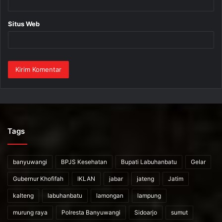
Situs Web
Tags
banyuwangi
BPJS Kesehatan
Bupati Labuhanbatu
Gelar
Gubernur Khofifah
IKLAN
jabar
jateng
Jatim
kalteng
labuhanbatu
lamongan
lampung
murung raya
Polresta Banyuwangi
Sidoarjo
sumut