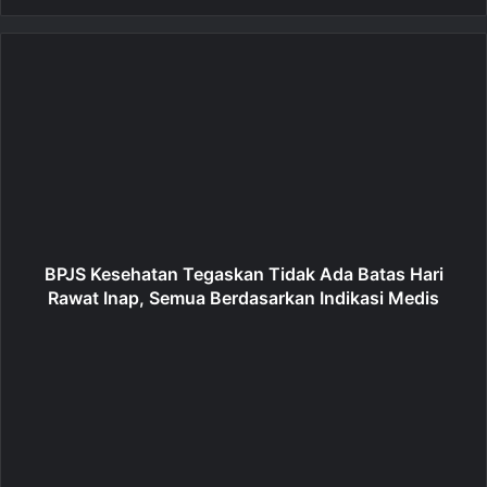
e
b
s
i
t
e
BPJS Kesehatan Tegaskan Tidak Ada Batas Hari
Rawat Inap, Semua Berdasarkan Indikasi Medis