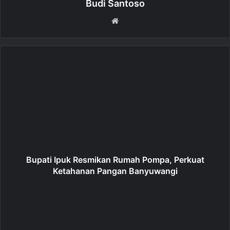
Budi Santoso
W
e
b
s
i
t
e
Bupati Ipuk Resmikan Rumah Pompa, Perkuat
Ketahanan Pangan Banyuwangi