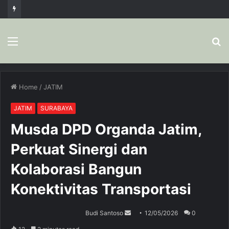
Menu
S
fo
Home
/
JATIM
JATIM
SURABAYA
Musda DPD Organda Jatim,
Perkuat Sinergi dan
Kolaborasi Bangun
Konektivitas Transportasi
Budi Santoso
S
12/05/2026
0
e