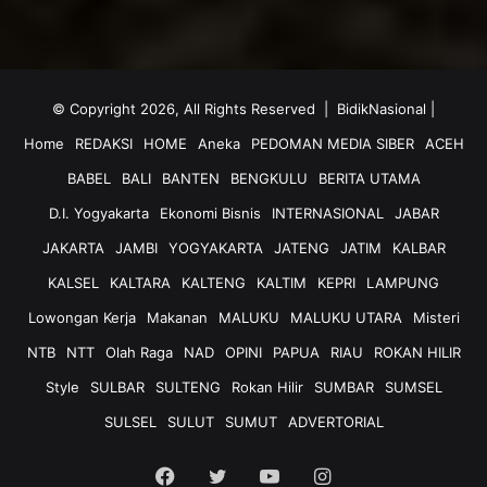
© Copyright 2026, All Rights Reserved |
BidikNasional
|
Home
REDAKSI
HOME
Aneka
PEDOMAN MEDIA SIBER
ACEH
BABEL
BALI
BANTEN
BENGKULU
BERITA UTAMA
D.I. Yogyakarta
Ekonomi Bisnis
INTERNASIONAL
JABAR
JAKARTA
JAMBI
YOGYAKARTA
JATENG
JATIM
KALBAR
KALSEL
KALTARA
KALTENG
KALTIM
KEPRI
LAMPUNG
Lowongan Kerja
Makanan
MALUKU
MALUKU UTARA
Misteri
NTB
NTT
Olah Raga
NAD
OPINI
PAPUA
RIAU
ROKAN HILIR
Style
SULBAR
SULTENG
Rokan Hilir
SUMBAR
SUMSEL
SULSEL
SULUT
SUMUT
ADVERTORIAL
Facebook
Twitter
YouTube
Instagram