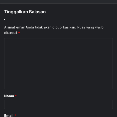
Tinggalkan Balasan
Alamat email Anda tidak akan dipublikasikan.
Ruas yang wajib
ditandai
*
K
o
m
e
n
t
a
Nama
*
r
*
Email
*