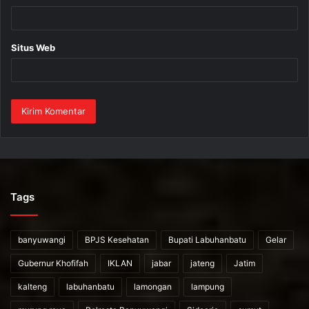
Situs Web
Tags
banyuwangi
BPJS Kesehatan
Bupati Labuhanbatu
Gelar
Gubernur Khofifah
IKLAN
jabar
jateng
Jatim
kalteng
labuhanbatu
lamongan
lampung