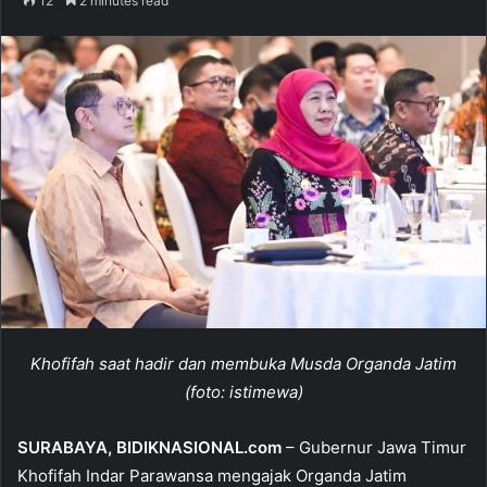
12
2 minutes read
n
d
a
n
e
m
a
i
l
Khofifah saat hadir dan membuka Musda Organda Jatim
(foto: istimewa)
SURABAYA, BIDIKNASIONAL.com
– Gubernur Jawa Timur
Khofifah Indar Parawansa mengajak Organda Jatim