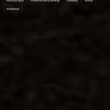
murung raya
Polresta Banyuwangi
Sidoarjo
sumut
surabaya