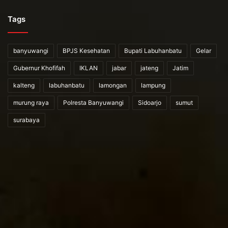
Tags
banyuwangi
BPJS Kesehatan
Bupati Labuhanbatu
Gelar
Gubernur Khofifah
IKLAN
jabar
jateng
Jatim
kalteng
labuhanbatu
lamongan
lampung
murung raya
Polresta Banyuwangi
Sidoarjo
sumut
surabaya