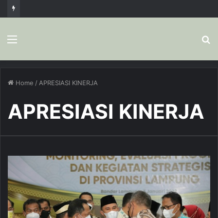
Menu
S
fo
Home
/
APRESIASI KINERJA
APRESIASI KINERJA