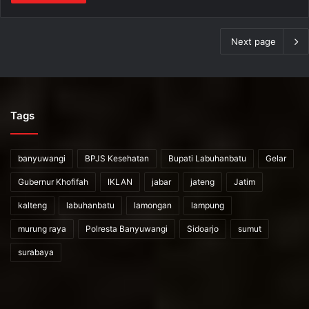
Next page
Tags
banyuwangi
BPJS Kesehatan
Bupati Labuhanbatu
Gelar
Gubernur Khofifah
IKLAN
jabar
jateng
Jatim
kalteng
labuhanbatu
lamongan
lampung
murung raya
Polresta Banyuwangi
Sidoarjo
sumut
surabaya