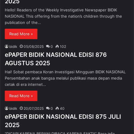
2025
Hello! Readers of the Weekly Investigative Newspaper BIDIK
NASIONAL This offering from the nation’s children through the
publication of the…
Read More »
bidik
05/08/2025
0
102
ePAPER BIDIK NASIONAL EDISI 876
AGUSTUS 2025
Hai! Sobat pembaca Koran Investigasi Mingguan BIDIK NASIONAL
Persembahan anak bangsa melalui publikasi masa depan media
cetak di era internet…
Read More »
bidik
20/07/2025
0
40
ePAPER BIDIK NASIONAL EDISI 875 JULI
2025
“DICARI KARENA BERANI DIBACA KARENA FAKTA” Baca info