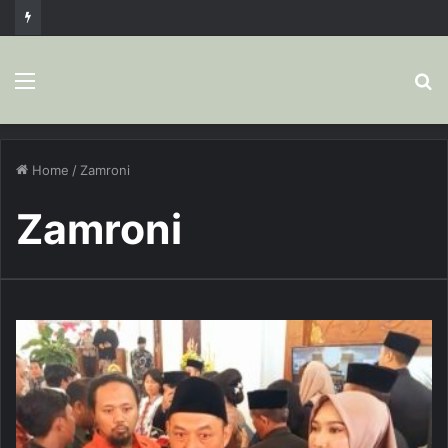
Menu
S
fo
Home
/
Zamroni
Zamroni