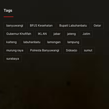
Tags
banyuwangi
BPJS Kesehatan
Bupati Labuhanbatu
Gelar
Gubernur Khofifah
IKLAN
jabar
jateng
Jatim
kalteng
labuhanbatu
lamongan
lampung
murung raya
Polresta Banyuwangi
Sidoarjo
sumut
surabaya