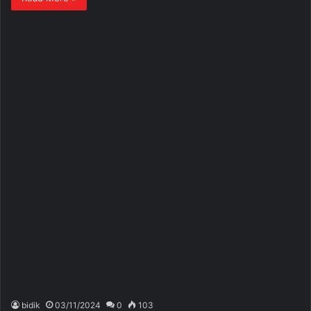
bidik
03/11/2024
0
103