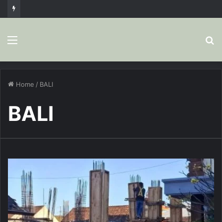
Menu
S
fo
Home
/
BALI
BALI