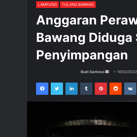
LAMPUNG
TULANG BAWANG
Anggaran Peraw
Bawang Diduga 
Penyimpangan
Budi Santoso
S
16/02/2022
e
Facebook
Twitter
LinkedIn
Tumblr
Pinterest
Reddit
VK
n
d
a
n
e
m
a