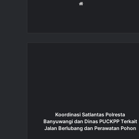
W
e
b
s
i
t
e
Koordinasi Satlantas Polresta
Banyuwangi dan Dinas PUCKPP Terkait
Jalan Berlubang dan Perawatan Pohon