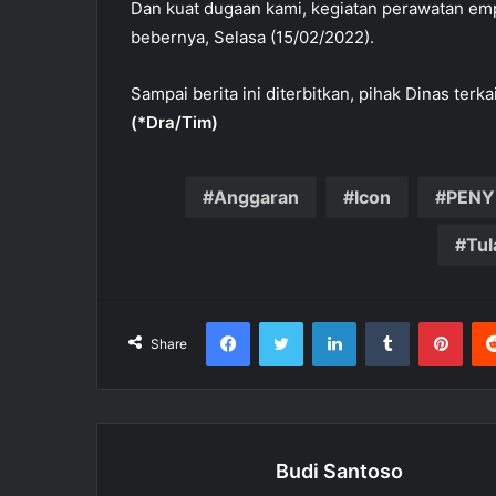
Dan kuat dugaan kami, kegiatan perawatan emp
bebernya, Selasa (15/02/2022).
Sampai berita ini diterbitkan, pihak Dinas terk
(*Dra/Tim)
Anggaran
Icon
PENY
Tu
Facebook
Twitter
LinkedIn
Tumblr
Pinterest
Share
Budi Santoso