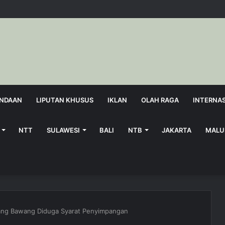
NDAAN
LIPUTAN KHUSUS
IKLAN
OLAH RAGA
INTERNA
NTT
SULAWESI
BALI
NTB
JAKARTA
MALU
ang Bawang Diduga Syarat Penyimpangan