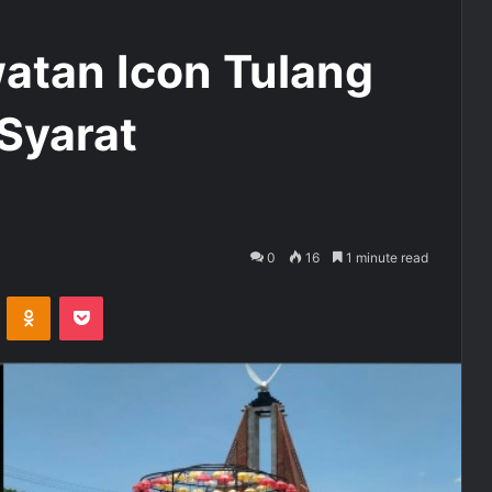
atan Icon Tulang
Syarat
0
16
1 minute read
ontakte
Odnoklassniki
Pocket