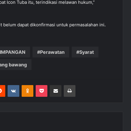
at Icon Tuba itu, terindikasi melawan hukum,”
ait belum dapat dikonfirmasi untuk permasalahan ini
.
IMPANGAN
Perawatan
Syarat
lang bawang
Reddit
VKontakte
Odnoklassniki
Pocket
Share via Email
Print