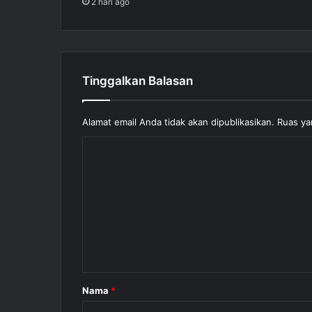
2 hari ago
Tinggalkan Balasan
Alamat email Anda tidak akan dipublikasikan.
Ruas ya
K
o
m
e
n
t
a
Nama
*
r