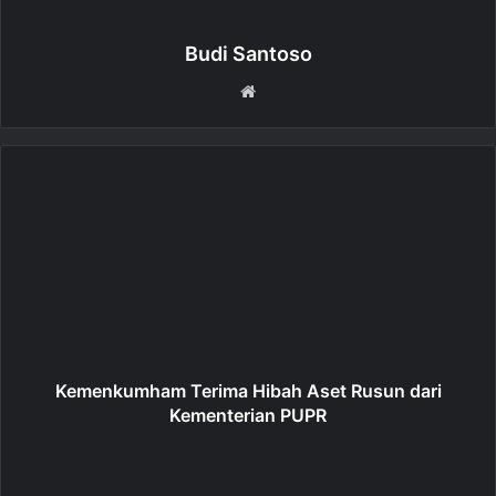
Budi Santoso
W
e
b
s
i
t
e
Kemenkumham Terima Hibah Aset Rusun dari
Kementerian PUPR