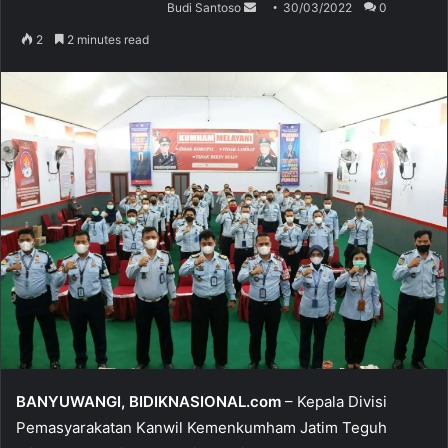
Budi Santoso
S
30/03/2022
0
e
2
2 minutes read
n
d
a
n
e
m
a
i
l
BANYUWANGI, BIDIKNASIONAL.com
– Kepala Divisi
Pemasyarakatan Kanwil Kemenkumham Jatim Teguh