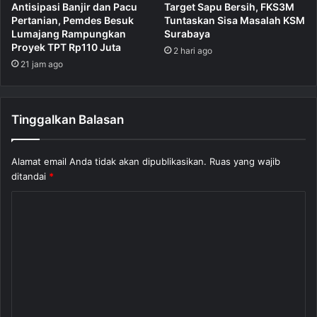
Antisipasi Banjir dan Pacu
Target Sapu Bersih, FKS3M
Pertanian, Pemdes Besuk
Tuntaskan Sisa Masalah KSM
Lumajang Rampungkan
Surabaya
Proyek TPT Rp110 Juta
2 hari ago
21 jam ago
Tinggalkan Balasan
Alamat email Anda tidak akan dipublikasikan.
Ruas yang wajib
ditandai
*
K
o
m
e
n
t