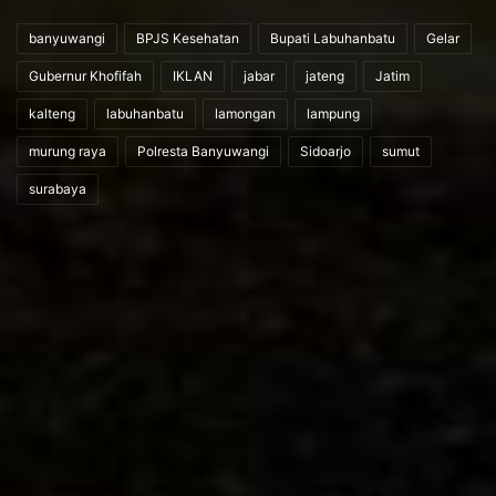
banyuwangi
BPJS Kesehatan
Bupati Labuhanbatu
Gelar
Gubernur Khofifah
IKLAN
jabar
jateng
Jatim
kalteng
labuhanbatu
lamongan
lampung
murung raya
Polresta Banyuwangi
Sidoarjo
sumut
surabaya