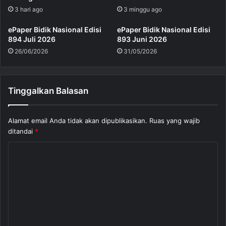
3 hari ago
3 minggu ago
ePaper Bidik Nasional Edisi
ePaper Bidik Nasional Edisi
894 Juli 2026
893 Juni 2026
26/06/2026
31/05/2026
Tinggalkan Balasan
Alamat email Anda tidak akan dipublikasikan.
Ruas yang wajib
ditandai
*
K
o
m
e
n
t