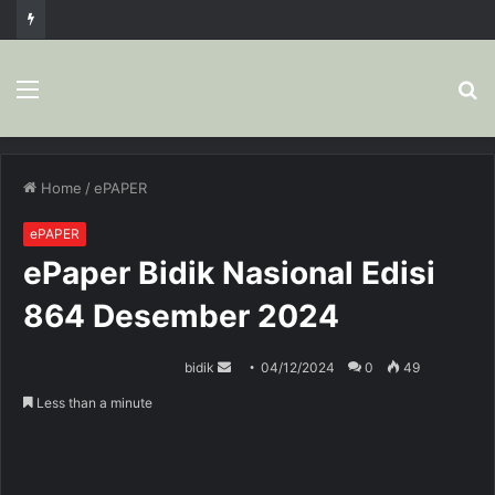
Menu
S
fo
Home
/
ePAPER
ePAPER
ePaper Bidik Nasional Edisi
864 Desember 2024
bidik
S
04/12/2024
0
49
e
Less than a minute
n
d
a