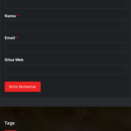
a
Nama
*
r
*
Email
*
Situs Web
Tags