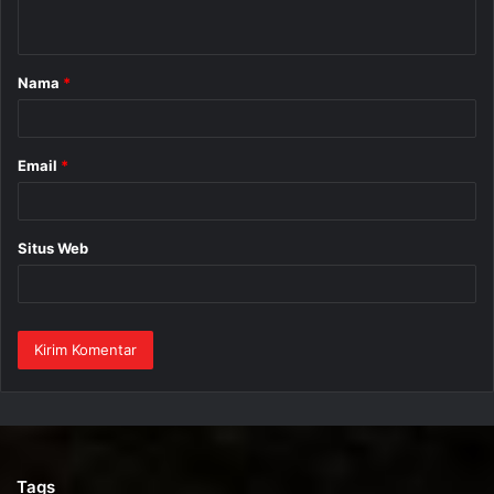
t
a
Nama
*
r
*
Email
*
Situs Web
Tags