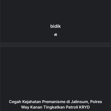
bidik
W
e
b
s
i
t
e
Cegah Kejahatan Premanisme di Jalinsum, Polres
Way Kanan Tingkatkan Patroli KRYD