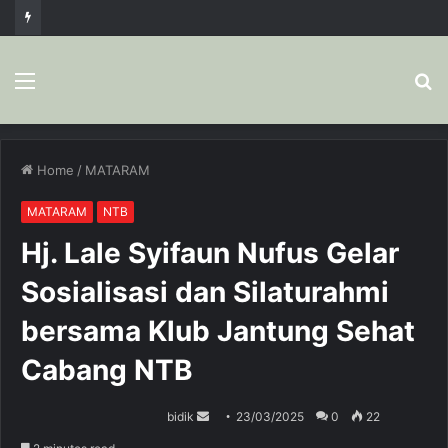
Menu
S
fo
Home
/
MATARAM
MATARAM
NTB
Hj. Lale Syifaun Nufus Gelar
Sosialisasi dan Silaturahmi
bersama Klub Jantung Sehat
Cabang NTB
bidik
S
23/03/2025
0
22
e