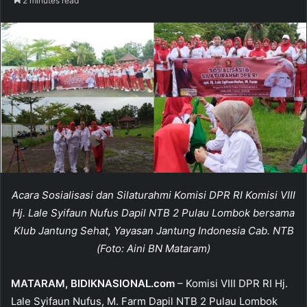
2 minutes read
n
d
a
n
e
m
a
i
l
Acara Sosialisasi dan Silaturahmi Komisi DPR RI Komisi VIII
Hj. Lale Syifaun Nufus Dapil NTB 2 Pulau Lombok bersama
Klub Jantung Sehat, Yayasan Jantung Indonesia Cab. NTB
(Foto: Aini BN Mataram)
MATARAM, BIDIKNASIONAL.com
– Komisi VIII DPR RI Hj.
Lale Syifaun Nufus, M. Farm Dapil NTB 2 Pulau Lombok