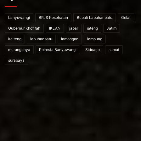
banyuwangi
BPJS Kesehatan
Bupati Labuhanbatu
Gelar
Gubernur Khofifah
IKLAN
jabar
jateng
Jatim
kalteng
labuhanbatu
lamongan
lampung
murung raya
Polresta Banyuwangi
Sidoarjo
sumut
surabaya