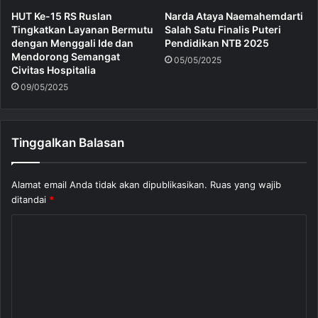
HUT Ke-15 RS Ruslan
Narda Ataya Naemahemdarti
Tingkatkan Layanan Bermutu
Salah Satu Finalis Puteri
dengan Menggali Ide dan
Pendidikan NTB 2025
Mendorong Semangat
05/05/2025
Civitas Hospitalia
09/05/2025
Tinggalkan Balasan
Alamat email Anda tidak akan dipublikasikan.
Ruas yang wajib
ditandai
*
K
o
m
e
n