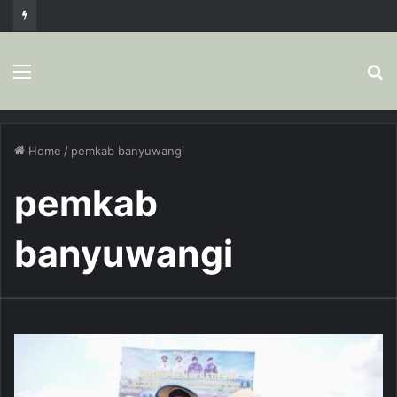
Menu
S
fo
Home
/
pemkab banyuwangi
pemkab
banyuwangi