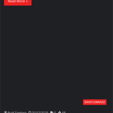
Read More »
BANYUWANGI
Budi Santoso
20/12/2025
0
46