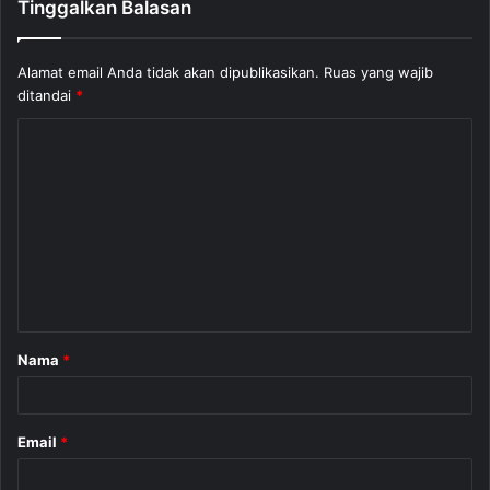
Tinggalkan Balasan
Alamat email Anda tidak akan dipublikasikan.
Ruas yang wajib
ditandai
*
K
o
m
e
n
t
a
Nama
*
r
*
Email
*