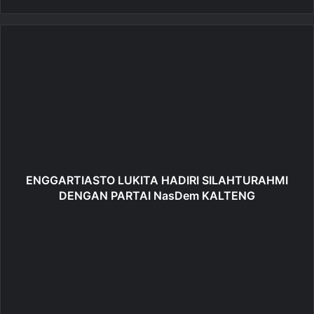
e
b
s
i
t
e
ENGGARTIASTO LUKITA HADIRI SILAHTURAHMI
DENGAN PARTAI NasDem KALTENG