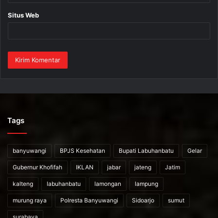
Situs Web
Tags
banyuwangi
BPJS Kesehatan
Bupati Labuhanbatu
Gelar
Gubernur Khofifah
IKLAN
jabar
jateng
Jatim
kalteng
labuhanbatu
lamongan
lampung
murung raya
Polresta Banyuwangi
Sidoarjo
sumut
surabaya