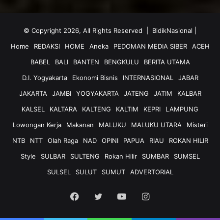
© Copyright 2026, All Rights Reserved |
BidikNasional
|
Home
REDAKSI
HOME
Aneka
PEDOMAN MEDIA SIBER
ACEH
BABEL
BALI
BANTEN
BENGKULU
BERITA UTAMA
D.I. Yogyakarta
Ekonomi Bisnis
INTERNASIONAL
JABAR
JAKARTA
JAMBI
YOGYAKARTA
JATENG
JATIM
KALBAR
KALSEL
KALTARA
KALTENG
KALTIM
KEPRI
LAMPUNG
Lowongan Kerja
Makanan
MALUKU
MALUKU UTARA
Misteri
NTB
NTT
Olah Raga
NAD
OPINI
PAPUA
RIAU
ROKAN HILIR
Style
SULBAR
SULTENG
Rokan Hilir
SUMBAR
SUMSEL
SULSEL
SULUT
SUMUT
ADVERTORIAL
Facebook
Twitter
YouTube
Instagram