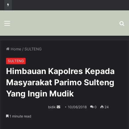
Menu
S
fo
Home
/
SULTENG
SULTENG
Himbauan Kapolres Kepada
Masyarakat Parimo Sulteng
Yang Ingin Mudik
bidik
S
10/06/2018
0
24
e
1 minute read
n
d