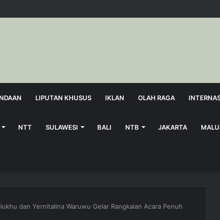
NDAAN
LIPUTAN KHUSUS
IKLAN
OLAH RAGA
INTERNA
NTT
SULAWESI
BALI
NTB
JAKARTA
MALU
lukhu dan Yernitalina Waruwu Gelar Rangkaian Acara Penuh