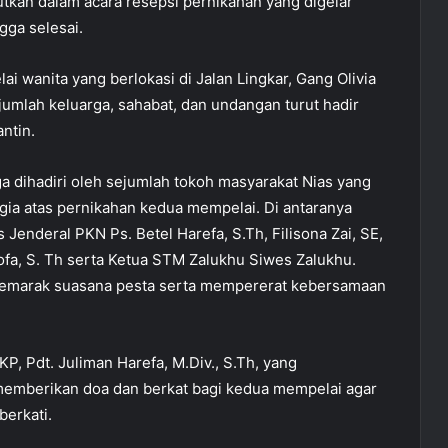
tkan dalam acara resepsi pernikahan yang digelar
gga selesai.
 wanita yang berlokasi di Jalan Lingkar, Gang Olivia
umlah keluarga, sahabat, dan undangan turut hadir
ntin.
ga dihadiri oleh sejumlah tokoh masyarakat Nias yang
gia atas pernikahan kedua mempelai. Di antaranya
enderal PKN Ps. Betel Harefa, S.Th, Filisona Zai, SE,
ofa, S. Th serta Ketua STM Zalukhu Siwes Zalukhu.
semarak suasana pesta serta mempererat kebersamaan
P, Pdt. Juliman Harefa, M.Div., S.Th, yang
memberikan doa dan berkat bagi kedua mempelai agar
erkati.