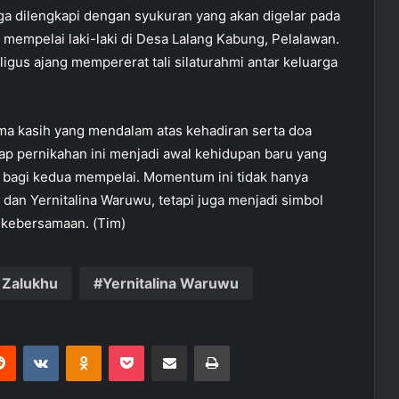
juga dilengkapi dengan syukuran yang akan digelar pada
h mempelai laki-laki di Desa Lalang Kabung, Pelalawan.
igus ajang mempererat tali silaturahmi antar keluarga
ma kasih yang mendalam atas kehadiran serta doa
ap pernikahan ini menjadi awal kehidupan baru yang
 bagi kedua mempelai. Momentum ini tidak hanya
 dan Yernitalina Waruwu, tetapi juga menjadi simbol
 kebersamaan. (Tim)
 Zalukhu
Yernitalina Waruwu
Reddit
VKontakte
Odnoklassniki
Pocket
Share via Email
Print