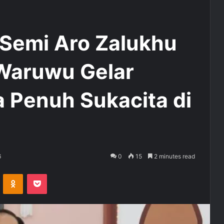
 Semi Aro Zalukhu
 Waruwu Gelar
 Penuh Sukacita di
6
0
15
2 minutes read
ontakte
Odnoklassniki
Pocket