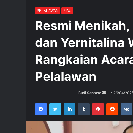
PELALAWAN
RIAU
Resmi Menikah,
dan Yernitalina
Rangkaian Acara
Pelalawan
Budi Santoso
S
26/04/202
e
Facebook
Twitter
LinkedIn
Tumblr
Pinterest
Reddit
VK
n
d
a
n