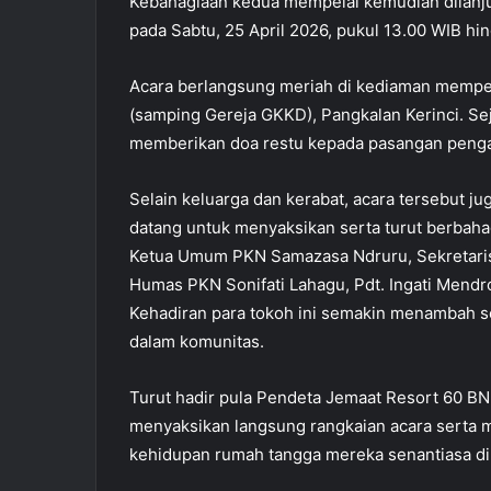
Kebahagiaan kedua mempelai kemudian dilanju
pada Sabtu, 25 April 2026, pukul 13.00 WIB hin
Acara berlangsung meriah di kediaman mempelai
(samping Gereja GKKD), Pangkalan Kerinci. Sej
memberikan doa restu kepada pasangan penga
Selain keluarga dan kerabat, acara tersebut ju
datang untuk menyaksikan serta turut berbaha
Ketua Umum PKN Samazasa Ndruru, Sekretaris J
Humas PKN Sonifati Lahagu, Pdt. Ingati Mendr
Kehadiran para tokoh ini semakin menambah 
dalam komunitas.
Turut hadir pula Pendeta Jemaat Resort 60 BNK
menyaksikan langsung rangkaian acara serta 
kehidupan rumah tangga mereka senantiasa dib