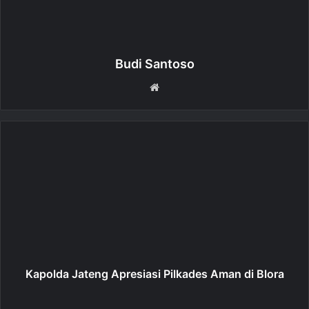
Budi Santoso
W
e
b
s
i
t
e
Kapolda Jateng Apresiasi Pilkades Aman di Blora