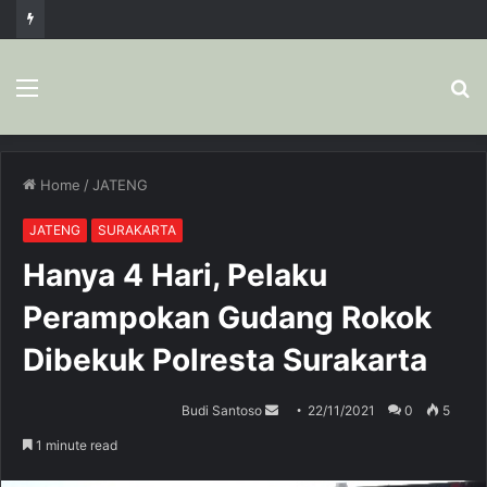
Menu
S
fo
Home
/
JATENG
JATENG
SURAKARTA
Hanya 4 Hari, Pelaku
Perampokan Gudang Rokok
Dibekuk Polresta Surakarta
Budi Santoso
S
22/11/2021
0
5
e
1 minute read
n