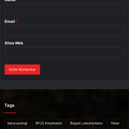
r
*
Email
*
Situs Web
Tags
banyuwangi
BPJS Kesehatan
Bupati Labuhanbatu
Gelar