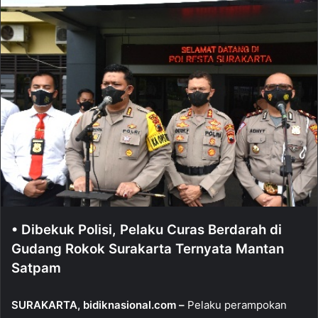
d
a
n
e
m
a
i
l
• Dibekuk Polisi, Pelaku Curas Berdarah di
Gudang Rokok Surakarta Ternyata Mantan
Satpam
SURAKARTA, bidiknasional.com –
Pelaku perampokan