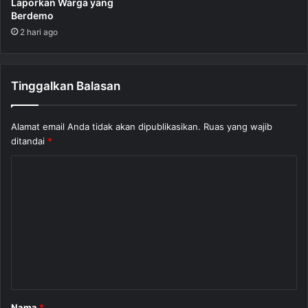
Laporkan Warga yang
Berdemo
2 hari ago
Tinggalkan Balasan
Alamat email Anda tidak akan dipublikasikan.
Ruas yang wajib
ditandai
*
K
o
m
e
n
t
a
Nama
*