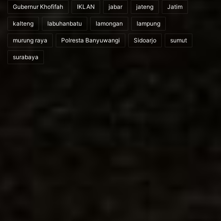
Gubernur Khofifah
IKLAN
jabar
jateng
Jatim
kalteng
labuhanbatu
lamongan
lampung
murung raya
Polresta Banyuwangi
Sidoarjo
sumut
surabaya